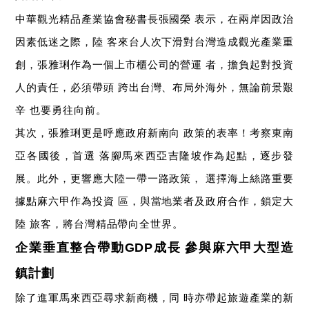
中華觀光精品產業協會秘書長張國榮
表示，在兩岸因政治
因素低迷之際，陸
客來台人次下滑對台灣造成觀光產業重
創，張雅琍作為一個上市櫃公司的營運
者，擔負起對投資
人的責任，必須帶頭
跨出台灣、布局外海外，無論前景艱
辛
也要勇往向前。
其次，張雅琍更是呼應政府新南向
政策的表率！考察東南
亞各國後，首選
落腳馬來西亞吉隆坡作為起點，逐步發
展。此外，更響應大陸一帶一路政策，
選擇海上絲路重要
據點麻六甲作為投資
區，與當地業者及政府合作，鎖定大
陸
旅客，將台灣精品帶向全世界。
企業垂直整合帶動
成長
參與麻六甲大型造
GDP
鎮計劃
除了進軍馬來西亞尋求新商機，同
時亦帶起旅遊產業的新