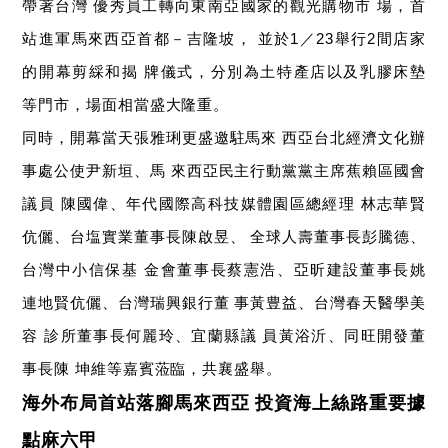
帶著台灣
優秀員工轉向東南亞國家的觀光購物市
場，首
站進軍馬來西亞首都－吉隆坡，
並於
／
舉行
間店家
1
23
2
的開幕剪綵和揭
牌儀式，分別為土特產店以及乳膠床墊
等門市，場面相當盛大隆重。
同時，開幕當天張雅琍更盛邀駐馬來
西亞台北經濟文化辦
事處公使尹新垣、馬
來西亞民主行動黨黨主席蕉賴區國會
議員
陳國偉、年代國際高科技媒體園區總經理
林志華賢
伉儷、台塩實業董事長陳啟昱、
全球人壽董事長彭騰德、
台灣中小信保基
金會董事長蔡憲浩、亞昕建設董事長姚
連地賢伉儷、台灣瑞興銀行董
事黃豊益、台灣春天醫學美
容
診所董事長何麗玲、宜蘭縣議
員黃浴沂、同旺開發董
事長陳
坤維等嘉賓蒞臨，共襄盛舉。
海外布局首站落腳馬來西亞
投資海上絲路重要據
點麻六甲