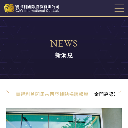
關於寶得利
NEWS
投資人專區
新消息
公司治理
新消息
攬業務
寶得利首間馬來西亞據點揭牌報導
金門高梁酒 限
關係企業
企業社會責任