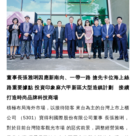
影音專區
聯絡我們
繁中
EN
董事長張雅琍因應新南向、一帶一路
搶先卡位海上絲
路重要據點
投資印象麻六甲新區大型造鎮計劃 接續
打造時尚品牌科技商場
積極布局海外市場，以接待陸客
來台為主的台灣上市上櫃
公司
（
）寶得利國際股份有限公司董事
長張雅琍，
5301
對於目前台灣陸客觀光市場
的惡劣前景，調整經營策略，