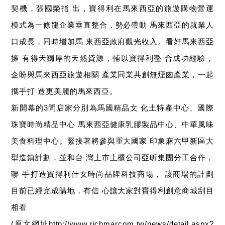
契機，張國榮指
出，寶得利在馬來西亞的旅遊購物營運
模式為一條龍企業垂直整合，勢必帶動
馬來西亞的就業人
口成長，同時增加馬
來西亞政府觀光收入。看好馬來西亞
擁
有得天獨厚的天然資源，輔以寶得利整
合成功經驗，
企盼與馬來西亞旅遊相關
產業同業共創無煙囪產業，一起
攜手打
造更美麗的馬來西亞。
新開幕的
間店家分別為馬國精品文
化土特產中心、國際
3
珠寶時尚精品中心
馬來西亞健康乳膠製品中心、中華風味
美食料理中心。緊接著將參與重大國家
印象麻六甲新區大
型造鎮計劃，並和台
灣上市上櫃公司亞昕集團分工合作，
聯
手打造寶得利仕女時尚品牌科技商場，
該商場的計劃
目前已經完成購地，有信
心讓大家對寶得利創意商城刮目
相看
原文網址
(
http://www.richmarcom.tw/news/detail.aspx?